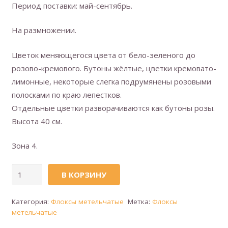
Период поставки: май-сентябрь.
На размножении.
Цветок меняющегося цвета от бело-зеленого до
розово-кремового. Бутоны жёлтые, цветки кремовато-
лимонные, некоторые слегка подрумянены розовыми
полосками по краю лепестков.
Отдельные цветки разворачиваются как бутоны розы.
Высота 40 см.
Зона 4.
Количество
В КОРЗИНУ
товара
Флокс
Категория:
Флоксы метельчатые
Метка:
Флоксы
метельчатый
метельчатые
(сорт