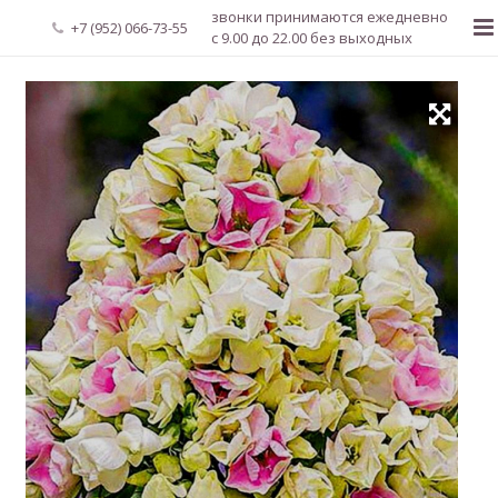
звонки принимаются ежедневно
+7 (952) 066-73-55
с 9.00 до 22.00 без выходных
Главная
О нас
Новости
Каталог растений
Доставка и оплата
Мой аккаунт
Регистрация