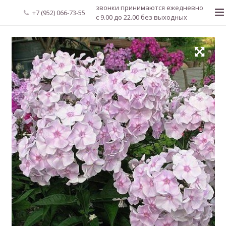
звонки принимаются ежедневно
+7 (952) 066-73-55
с 9.00 до 22.00 без выходных
Главная
О нас
Новости
Каталог растений
Доставка и оплата
Мой аккаунт
Регистрация