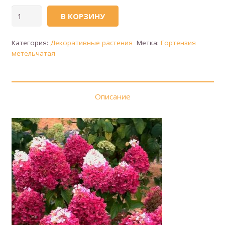
Количество
В КОРЗИНУ
товара
Гортензия
Категория:
Декоративные растения
Метка:
Гортензия
метельчатая
метельчатая
(сорт
'Strawberry
Blossom')
Описание
(Цветок
земляники)