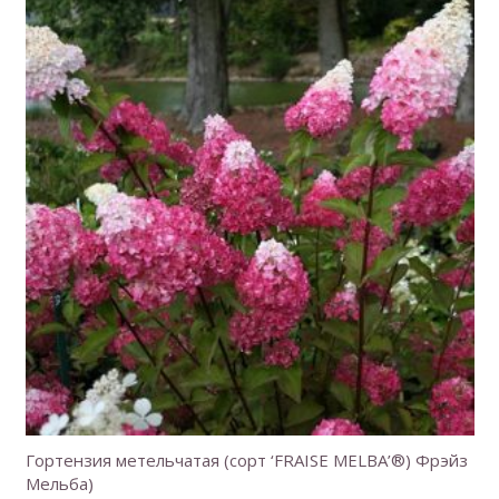
Гортензия метельчатая (сорт ‘FRAISE MELBA’®) Фрэйз
Мельба)