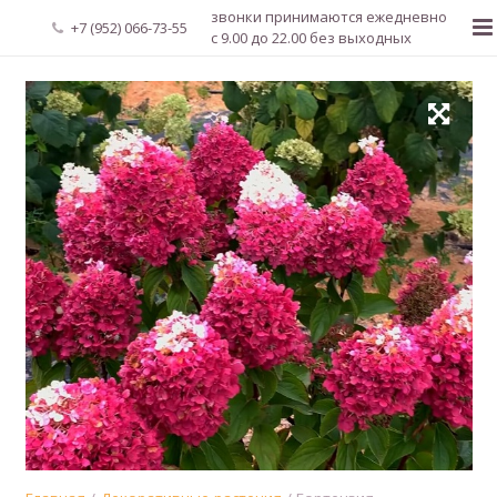
звонки принимаются ежедневно
+7 (952) 066-73-55
с 9.00 до 22.00 без выходных
Главная
О нас
Новости
Каталог растений
Доставка и оплата
Мой аккаунт
Регистрация